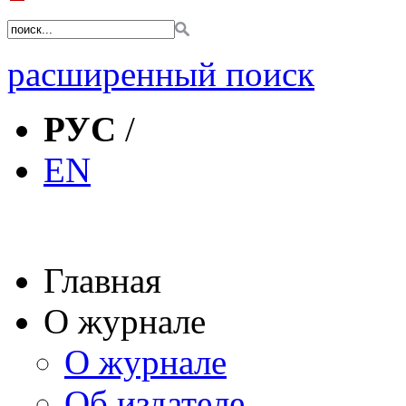
расширенный поиск
РУС
/
EN
Главная
О журнале
О журнале
Об издателе