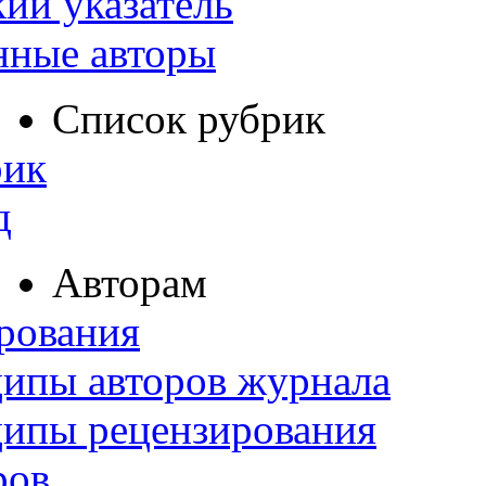
ий указатель
нные авторы
Список рубрик
рик
д
Авторам
рования
ипы авторов журнала
ципы рецензирования
ров