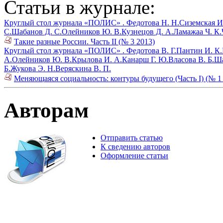
Статьи в журнале:
Круглый стол журнала «ПОЛИС» .
Федотова Н. Н.
Сиземская И
С.
Шабанов Д. С.
Олейников Ю. В.
Кузнецов Д. А.
Ламажаа Ч. К.
Такие разные России. Часть II (№ 3 2013)
Круглый стол журнала «ПОЛИС» .
Федотова В. Г.
Пантин И. К.
А.
Олейников Ю. В.
Крылова И. А.
Канарш Г. Ю.
Власова В. Б.
Ша
Б.
Жукова Э. Н.
Веряскина В. П.
Меняющаяся социальность: контуры будущего (Часть I) (№ 1
Авторам
Отправить статью
К сведению авторов
Оформление статьи