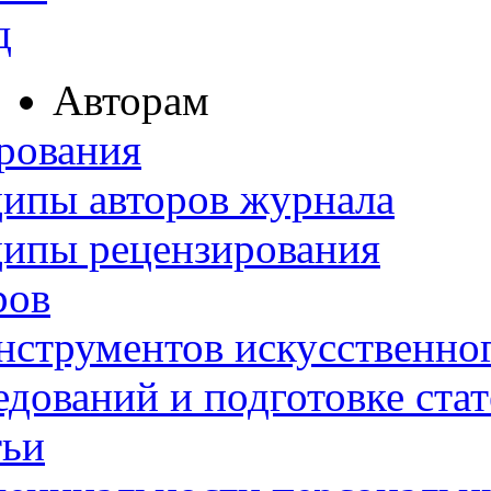
д
Авторам
рования
ипы авторов журнала
ципы рецензирования
ров
нструментов искусственног
дований и подготовке ста
тьи