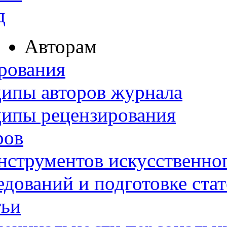
д
Авторам
рования
ипы авторов журнала
ципы рецензирования
ров
нструментов искусственног
дований и подготовке ста
тьи