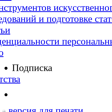
нструментов искусственног
дований и подготовке ста
тьи
денциальности персональн
ю
Подписка
тства
версия для печати