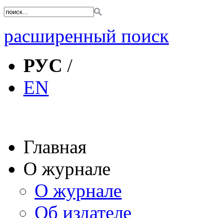
расширенный поиск
РУС
/
EN
Главная
О журнале
О журнале
Об издателе