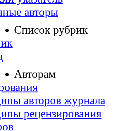
нные авторы
Список рубрик
рик
д
Авторам
рования
ипы авторов журнала
ципы рецензирования
ров