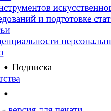
нструментов искусственног
дований и подготовке ста
тьи
денциальности персональн
ю
Подписка
тства
версия для печати