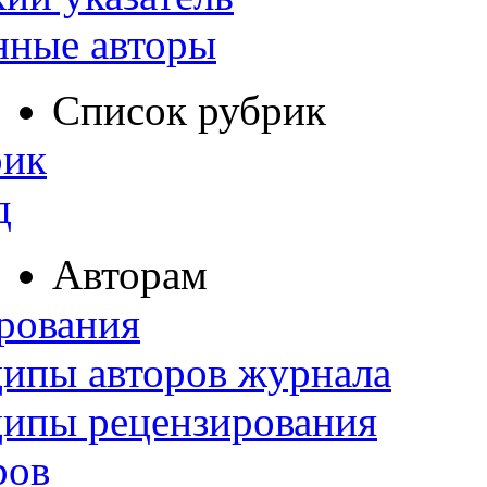
нные авторы
Список рубрик
рик
д
Авторам
рования
ипы авторов журнала
ципы рецензирования
ров