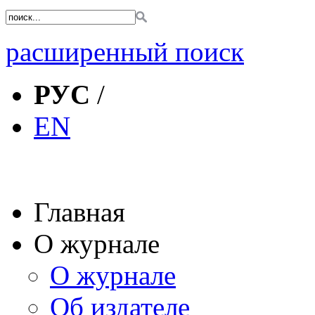
расширенный поиск
РУС
/
EN
Главная
О журнале
О журнале
Об издателе