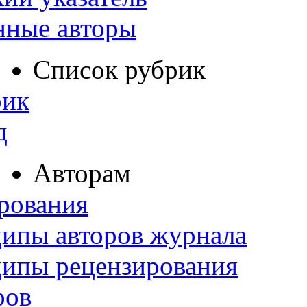
нные авторы
Список рубрик
рик
д
Авторам
рования
ипы авторов журнала
ципы рецензирования
ров