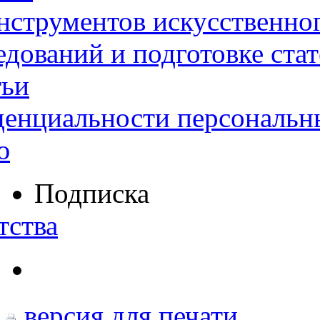
нструментов искусственног
дований и подготовке ста
тьи
денциальности персональн
ю
Подписка
тства
версия для печати