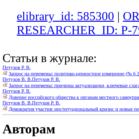
elibrary_id: 585300
|
OR
RESEARCHER_ID: P-7
Статьи в журнале:
Петухов Р. В.
Запрос на перемены: политико-ценностное измерение (№ 6 2
Петухов В. В.
Петухов Р. В.
Запрос на перемены: причины актуализации, ключевые слаг
Петухов Р. В.
Доверие российского общества к органам местного самоупра
Петухов В. В.
Петухов Р. В.
Демократия участия: институциональный кризис и новые пе
Авторам