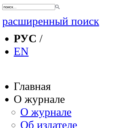
расширенный поиск
РУС
/
EN
Главная
О журнале
О журнале
Об издателе