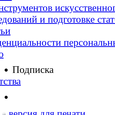
нструментов искусственног
дований и подготовке ста
тьи
денциальности персональн
ю
Подписка
тства
версия для печати