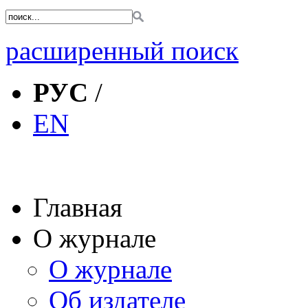
расширенный поиск
РУС
/
EN
Главная
О журнале
О журнале
Об издателе