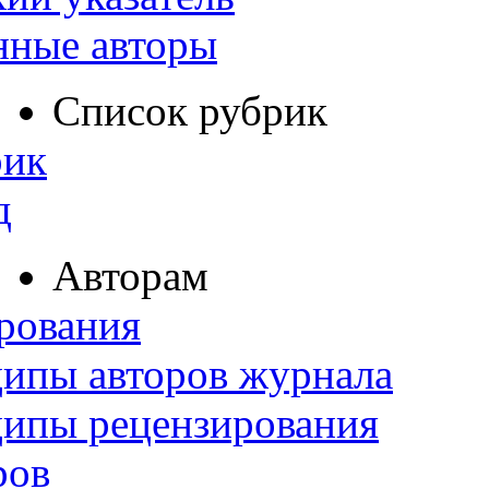
нные авторы
Список рубрик
рик
д
Авторам
рования
ипы авторов журнала
ципы рецензирования
ров