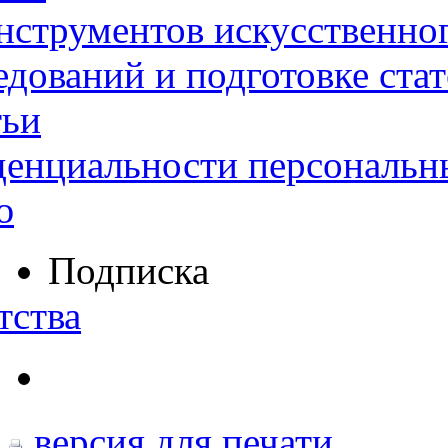
нструментов искусственног
дований и подготовке ста
тьи
денциальности персональн
ю
Подписка
тства
версия для печати