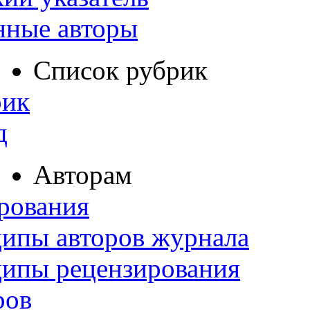
нные авторы
Список рубрик
рик
д
Авторам
рования
ипы авторов журнала
ципы рецензирования
ров