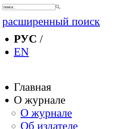
расширенный поиск
РУС
/
EN
Главная
О журнале
О журнале
Об издателе