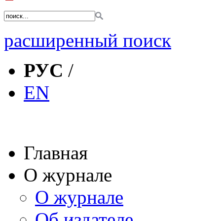
расширенный поиск
РУС
/
EN
Главная
О журнале
О журнале
Об издателе