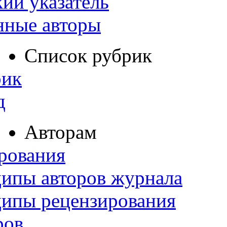
ий указатель
нные авторы
Список рубрик
рик
д
Авторам
рования
ипы авторов журнала
ципы рецензирования
ров