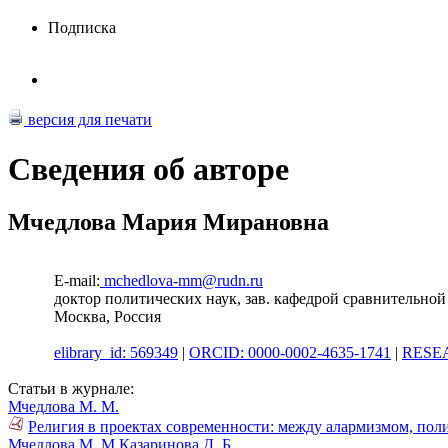
Подписка
версия для печати
Сведения об авторе
Мчедлова Мария Мирановна
E-mail:
mchedlova-mm@rudn.ru
доктор политических наук, зав. кафедрой сравнительн
Москва, Россия
elibrary_id: 569349
|
ORCID: 0000-0002-4635-1741
|
RESEA
Статьи в журнале:
Мчедлова М. М.
Религия в проектах современности: между алармизмом, пол
Мчедлова М. М.
Казаринова Д. Б.