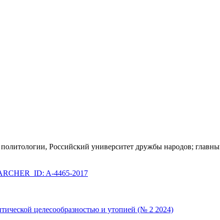
ой политологии, Российский университет дружбы народов; гла
RCHER_ID: A-4465-2017
итической целесообразностью и утопией (№ 2 2024)