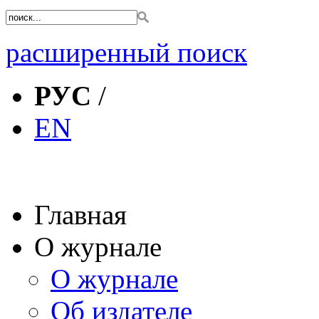
расширенный поиск
РУС
/
EN
Главная
О журнале
О журнале
Об издателе