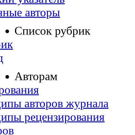
нные авторы
Список рубрик
рик
д
Авторам
рования
ипы авторов журнала
ципы рецензирования
ров