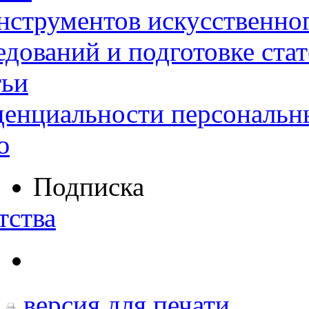
нструментов искусственног
дований и подготовке ста
тьи
денциальности персональн
ю
Подписка
тства
версия для печати