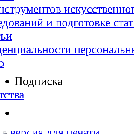
нструментов искусственног
дований и подготовке ста
тьи
денциальности персональн
ю
Подписка
тства
версия для печати