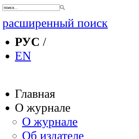
расширенный поиск
РУС
/
EN
Главная
О журнале
О журнале
Об издателе