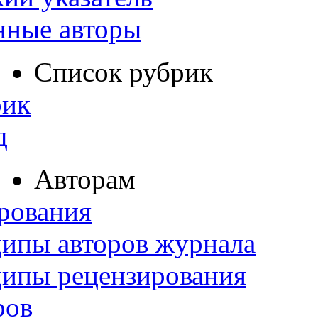
нные авторы
Список рубрик
рик
д
Авторам
рования
ипы авторов журнала
ципы рецензирования
ров