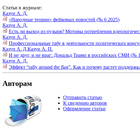
Статьи в журнале:
Казун А. Д.
«Народные теории» фейковых новостей (№ 6 2025)
Казун А. Д.
Есть ли выход из пузыря? Мотивы потребления идеологиче
Казун А. Д.
Профессиональные табу в деятельности политических консул
Казун А. Д.
Казун А. П.
И не друг, и не враг: Дональд Трамп в российских СМИ (№ 1
Казун А. Д.
Эффект “rally around the flag”. Как и почему растет поддер
Авторам
Отправить статью
К сведению авторов
Оформление статьи