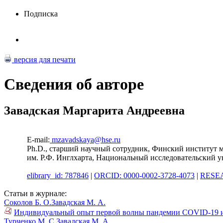
Подписка
версия для печати
Сведения об авторе
Завадская Маргарита Андреевна
E-mail:
mzavadskaya@hse.ru
Ph.D., старший научный сотрудник, Финский институт
им. Р.Ф. Инглхарта, Национальный исследовательский у
elibrary_id: 787846
|
ORCID: 0000-0002-3728-4073
|
RESEA
Статьи в журнале:
Соколов Б. О.
Завадская М. А.
Индивидуальный опыт первой волны пандемии COVID-19 и п
Турченко М. С.
Завадская М. А.