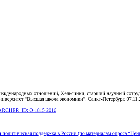
 международных отношений, Хельсинки; старший научный сотру
ниверситет “Высшая школа экономики”, Санкт-Петербург. 07.11.2
RCHER_ID: O-1815-2016
олитическая поддержка в России (по материалам опроса “Ценно