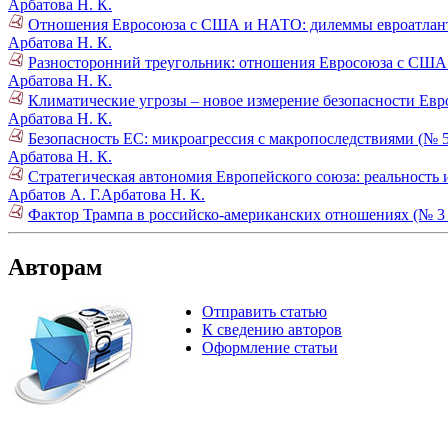
Арбатова Н. К.
Отношения Евросоюза с США и НАТО: дилеммы евроатлант
Арбатова Н. К.
Разносторонний треугольник: отношения Евросоюза с США
Арбатова Н. К.
Климатические угрозы – новое измерение безопасности Евр
Арбатова Н. К.
Безопасность ЕС: микроагрессия с макропоследствиями (№ 5
Арбатова Н. К.
Стратегическая автономия Европейского союза: реальность 
Арбатов А. Г.
Арбатова Н. К.
Фактор Трампа в российско-американских отношениях (№ 3 
Авторам
Отправить статью
К сведению авторов
Оформление статьи