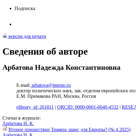
Подписка
версия для печати
Сведения об авторе
Арбатова Надежда Константиновна
E-mail:
arbatova@imemo.ru
доктор политических наук, зав. отделом европейских 
Е.М. Примакова РАН, Москва, Россия
elibrary_id: 261811
|
ORCID: 0000-0001-6640-4532
|
RESEA
Статьи в журнале:
Арбатова Н. К.
Второе пришествие Трампа: шанс для Европы? (№ 4 2025)
Арбатова Н. К.