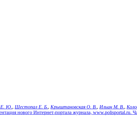
Е. Ю.
,
Шестопал Е. Б.
,
Крыштановская О. В.
,
Ильин М. В.
,
Коло
тация нового Интернет-портала журнала, www.polisportal.ru. Ча