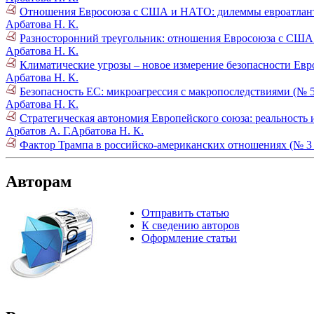
Отношения Евросоюза с США и НАТО: дилеммы евроатлант
Арбатова Н. К.
Разносторонний треугольник: отношения Евросоюза с США
Арбатова Н. К.
Климатические угрозы – новое измерение безопасности Евр
Арбатова Н. К.
Безопасность ЕС: микроагрессия с макропоследствиями (№ 5
Арбатова Н. К.
Стратегическая автономия Европейского союза: реальность 
Арбатов А. Г.
Арбатова Н. К.
Фактор Трампа в российско-американских отношениях (№ 3 
Авторам
Отправить статью
К сведению авторов
Оформление статьи