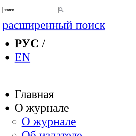
расширенный поиск
РУС
/
EN
Главная
О журнале
О журнале
Об издателе