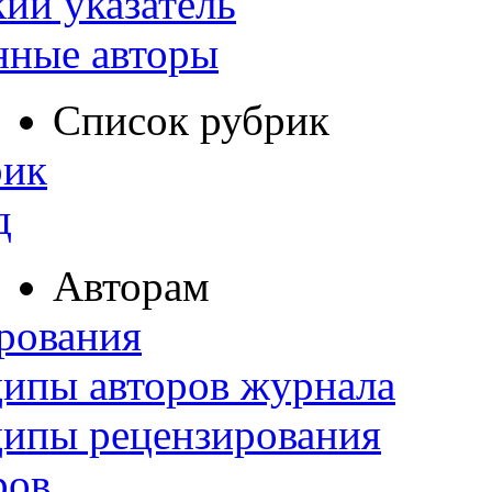
ий указатель
нные авторы
Список рубрик
рик
д
Авторам
рования
ипы авторов журнала
ципы рецензирования
ров