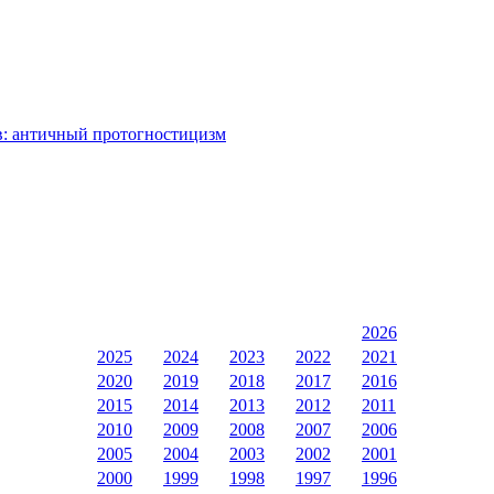
в: античный протогностицизм
2026
2025
2024
2023
2022
2021
2020
2019
2018
2017
2016
2015
2014
2013
2012
2011
2010
2009
2008
2007
2006
2005
2004
2003
2002
2001
2000
1999
1998
1997
1996