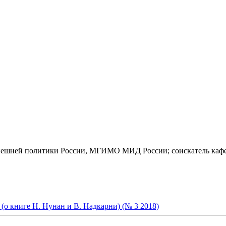
внешней политики России, МГИМО МИД России; соискатель к
(о книге Н. Нунан и В. Надкарни) (№ 3 2018)