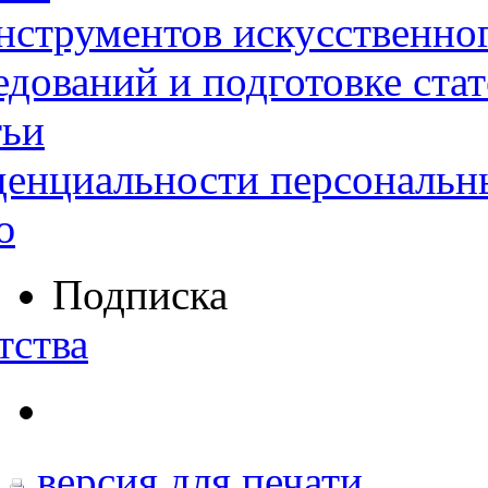
нструментов искусственног
дований и подготовке ста
тьи
денциальности персональн
ю
Подписка
тства
версия для печати