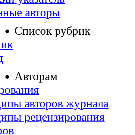
нные авторы
Список рубрик
рик
д
Авторам
рования
ипы авторов журнала
ципы рецензирования
ров