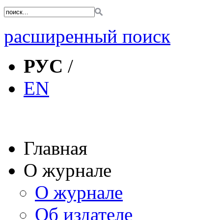
расширенный поиск
РУС
/
EN
Главная
О журнале
О журнале
Об издателе