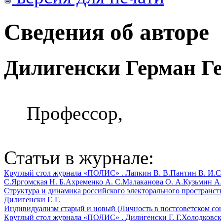
Сведения об авторе
Дилигенски Герман Г
Профессор,
Статьи в журнале:
Круглый стол журнала «ПОЛИС» .
Лапкин В. В.
Пантин В. И.
С
С.
Яргомская Н. Б.
Ахременко А. С.
Малаканова О. А.
Кузьмин А.
Структура и динамика российского электорального пространств
Дилигенски Г. Г.
Индивидуализм старый и новый (Личность в постсоветском соц
Круглый стол журнала «ПОЛИС» .
Дилигенски Г. Г.
Холодковск