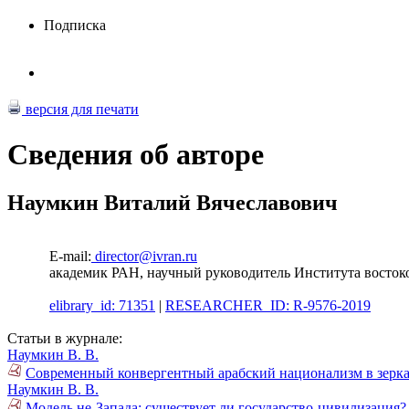
Подписка
версия для печати
Сведения об авторе
Наумкин Виталий Вячеславович
E-mail:
director@ivran.ru
академик РАН, научный руководитель Института восто
elibrary_id: 71351
|
RESEARCHER_ID: R-9576-2019
Статьи в журнале:
Наумкин В. В.
Современный конвергентный арабский национализм в зеркал
Наумкин В. В.
Модель не-Запада: существует ли государство-цивилизация?