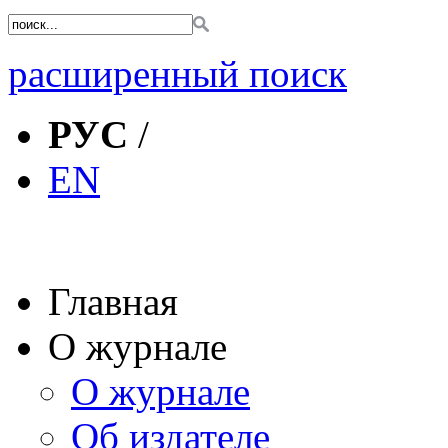
расширенный поиск
РУС
/
EN
Главная
О журнале
О журнале
Об издателе