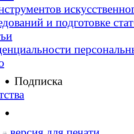
нструментов искусственног
дований и подготовке ста
тьи
денциальности персональн
ю
Подписка
тства
версия для печати