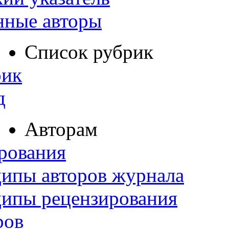
нные авторы
Список рубрик
рик
д
Авторам
рования
ипы авторов журнала
ципы рецензирования
ров