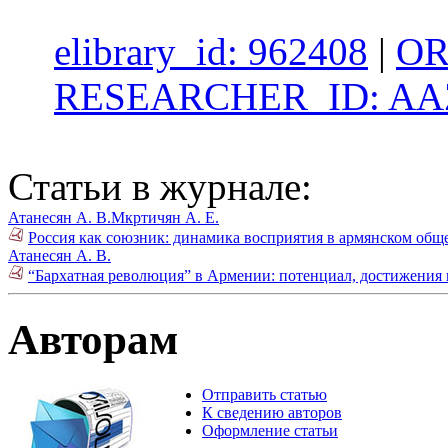
elibrary_id: 962408
|
OR
RESEARCHER_ID: AAZ
Статьи в журнале:
Атанесян А. В.
Мкртичян А. Е.
Россия как союзник: динамика восприятия в армянском обще
Атанесян А. В.
“Бархатная революция” в Армении: потенциал, достижения 
Авторам
Отправить статью
К сведению авторов
Оформление статьи