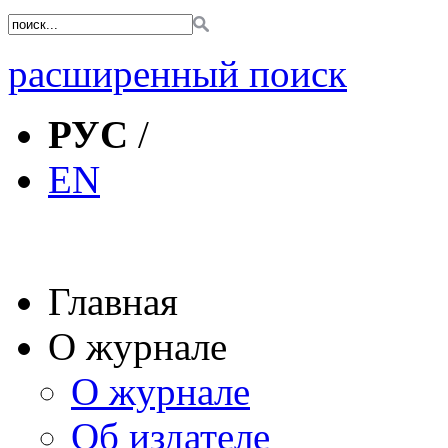
расширенный поиск
РУС
/
EN
Главная
О журнале
О журнале
Об издателе