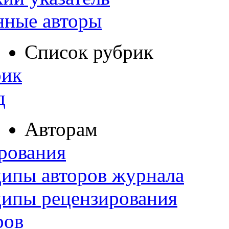
нные авторы
Список рубрик
рик
д
Авторам
рования
ипы авторов журнала
ципы рецензирования
ров