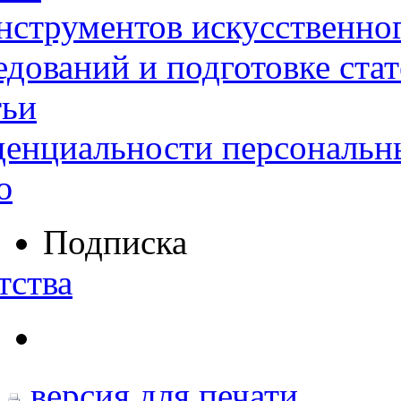
нструментов искусственног
дований и подготовке ста
тьи
денциальности персональн
ю
Подписка
тства
версия для печати