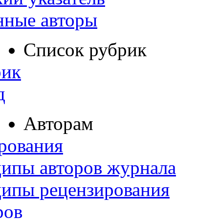
нные авторы
Список рубрик
рик
д
Авторам
рования
ипы авторов журнала
ципы рецензирования
ров