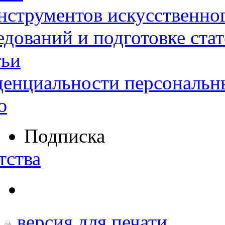
нструментов искусственног
дований и подготовке ста
тьи
денциальности персональн
ю
Подписка
тства
версия для печати