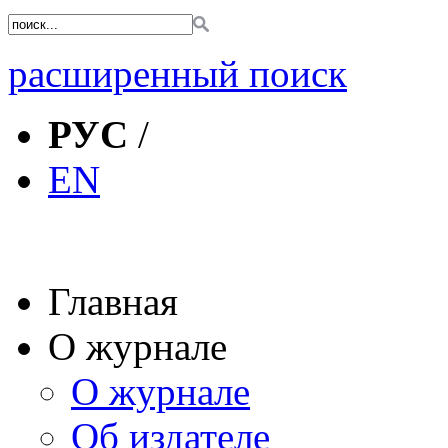
расширенный поиск
РУС
/
EN
Главная
О журнале
О журнале
Об издателе