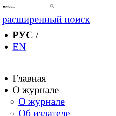
расширенный поиск
РУС
/
EN
Главная
О журнале
О журнале
Об издателе