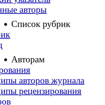
нные авторы
Список рубрик
рик
д
Авторам
рования
ипы авторов журнала
ципы рецензирования
ров