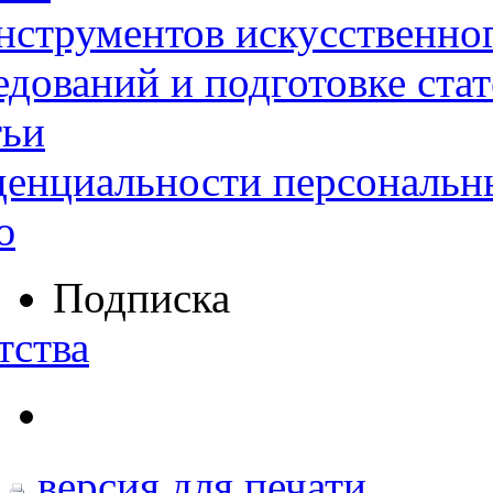
нструментов искусственног
дований и подготовке ста
тьи
денциальности персональн
ю
Подписка
тства
версия для печати