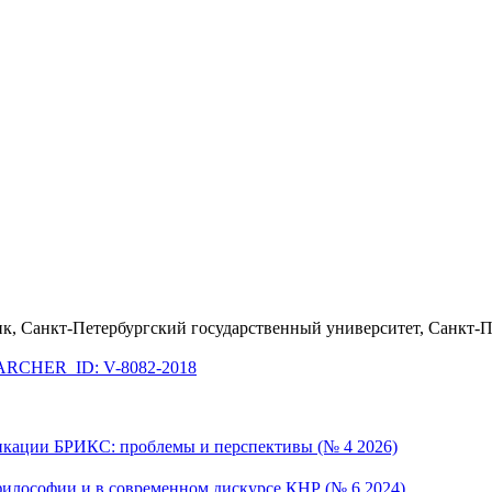
к, Санкт-Петербургский государственный университет, Санкт-П
RCHER_ID: V-8082-2018
никации БРИКС: проблемы и перспективы (№ 4 2026)
илософии и в современном дискурсе КНР (№ 6 2024)