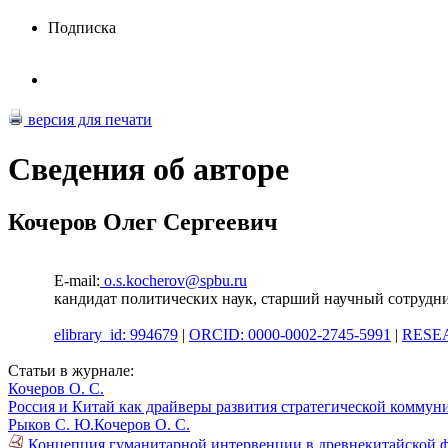
Подписка
версия для печати
Сведения об авторе
Кочеров Олег Сергеевич
E-mail:
o.s.kocherov@spbu.ru
кандидат политических наук, старший научный сотрудни
elibrary_id: 994679
|
ORCID: 0000-0002-2745-5991
|
RESEA
Статьи в журнале:
Кочеров О. С.
Россия и Китай как драйверы развития стратегической комму
Рыков С. Ю.
Кочеров О. С.
Концепция гуманитарной интервенции в древнекитайской ф