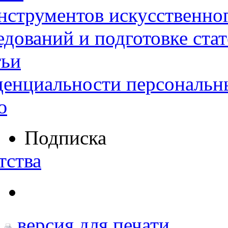
нструментов искусственног
дований и подготовке ста
тьи
денциальности персональн
ю
Подписка
тства
версия для печати