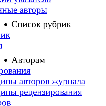
нные авторы
Список рубрик
рик
д
Авторам
рования
ипы авторов журнала
ципы рецензирования
ров