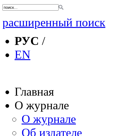
расширенный поиск
РУС
/
EN
Главная
О журнале
О журнале
Об издателе