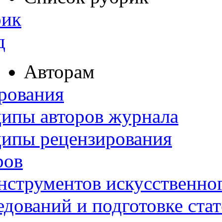
рик
д
Авторам
рования
ипы авторов журнала
ципы рецензирования
ров
нструментов искусственног
дований и подготовке ста