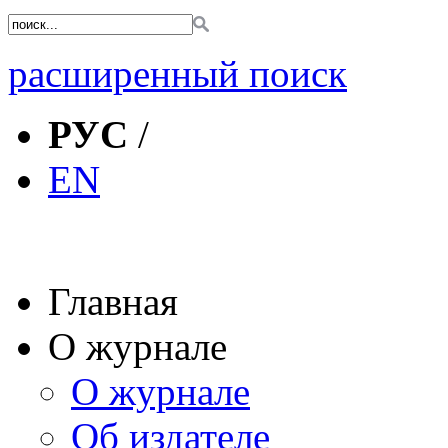
расширенный поиск
РУС
/
EN
Главная
О журнале
О журнале
Об издателе