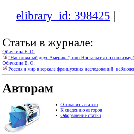
elibrary_id: 398425
|
Статьи в журнале:
Обичкина Е. О.
“Наш ложный друг Америка”, или Ностальгия по голлизму (
Обичкина Е. О.
Россия и мир в зеркале французских исследований: наблюде
Авторам
Отправить статью
К сведению авторов
Оформление статьи