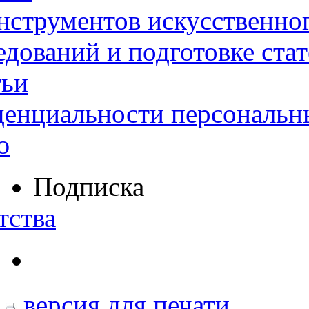
нструментов искусственног
дований и подготовке ста
тьи
денциальности персональн
ю
Подписка
тства
версия для печати