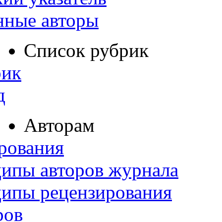
нные авторы
Список рубрик
рик
д
Авторам
рования
ипы авторов журнала
ципы рецензирования
ров