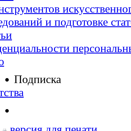
нструментов искусственног
дований и подготовке ста
тьи
денциальности персональн
ю
Подписка
тства
версия для печати