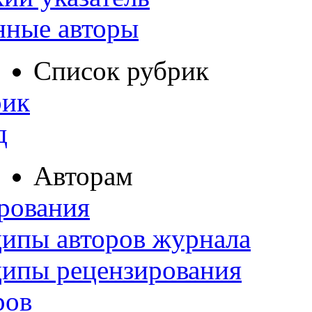
нные авторы
Список рубрик
рик
д
Авторам
рования
ипы авторов журнала
ципы рецензирования
ров