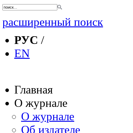
расширенный поиск
РУС
/
EN
Главная
О журнале
О журнале
Об издателе