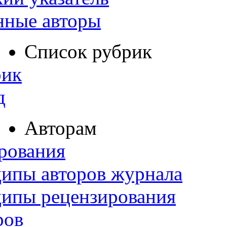
нные авторы
Список рубрик
рик
д
Авторам
рования
ипы авторов журнала
ципы рецензирования
ров