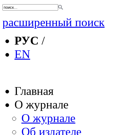
расширенный поиск
РУС
/
EN
Главная
О журнале
О журнале
Об издателе