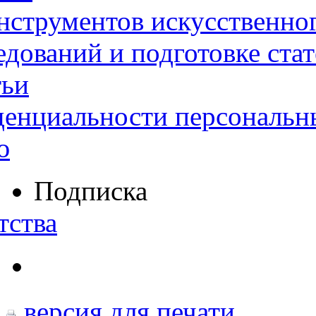
нструментов искусственног
дований и подготовке ста
тьи
денциальности персональн
ю
Подписка
тства
версия для печати