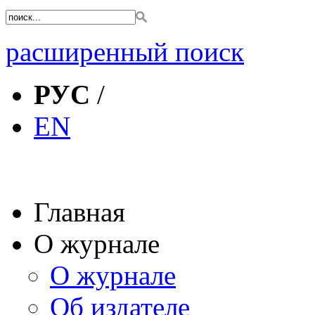
расширенный поиск
РУС
/
EN
Главная
О журнале
О журнале
Об издателе