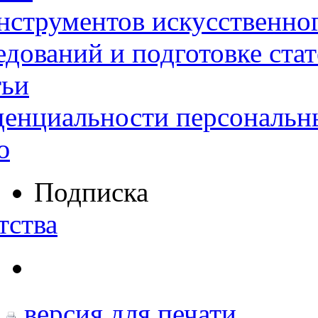
нструментов искусственног
дований и подготовке ста
тьи
денциальности персональн
ю
Подписка
тства
версия для печати