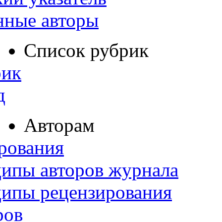
нные авторы
Список рубрик
рик
д
Авторам
рования
ипы авторов журнала
ципы рецензирования
ров