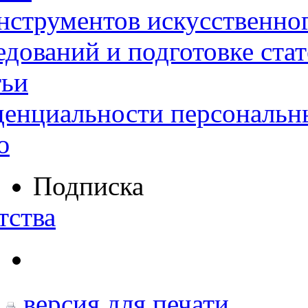
нструментов искусственног
дований и подготовке ста
тьи
денциальности персональн
ю
Подписка
тства
версия для печати