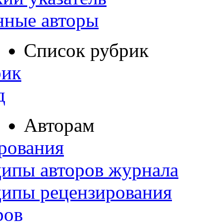
нные авторы
Список рубрик
рик
д
Авторам
рования
ипы авторов журнала
ципы рецензирования
ров