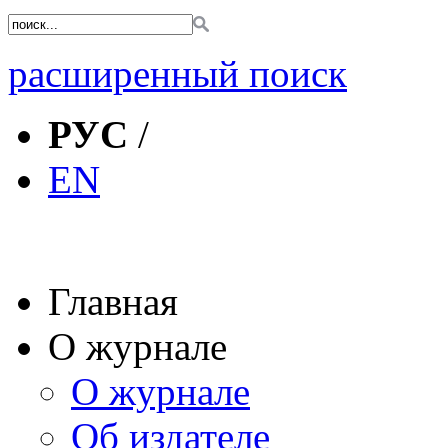
расширенный поиск
РУС
/
EN
Главная
О журнале
О журнале
Об издателе