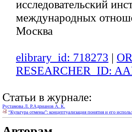
исследовательский инс
международных отноше
Москва
elibrary_id: 718273
|
OR
RESEARCHER_ID: AAP
Статьи в журнале:
Рустамова Л. Р.
Адрианов А. К.
“Культура отмены”: концептуализация понятия и его исполь
Авторам