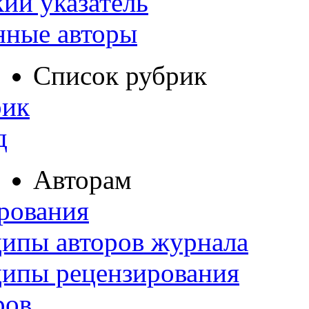
ий указатель
нные авторы
Список рубрик
рик
д
Авторам
рования
ипы авторов журнала
ципы рецензирования
ров