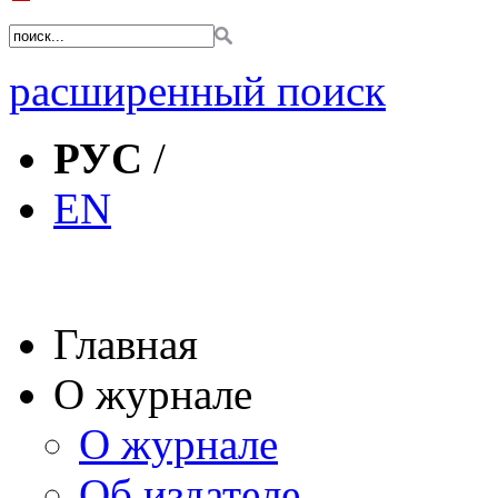
расширенный поиск
РУС
/
EN
Главная
О журнале
О журнале
Об издателе