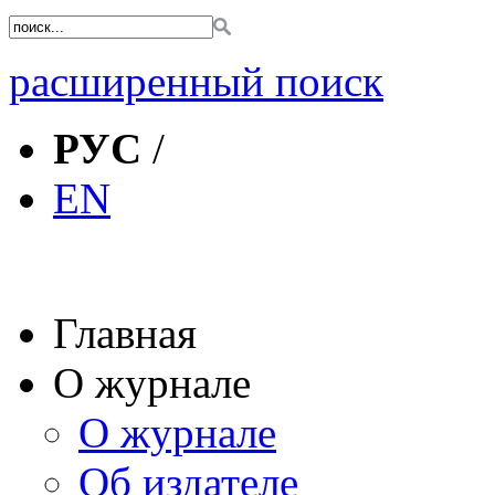
расширенный поиск
РУС
/
EN
Главная
О журнале
О журнале
Об издателе