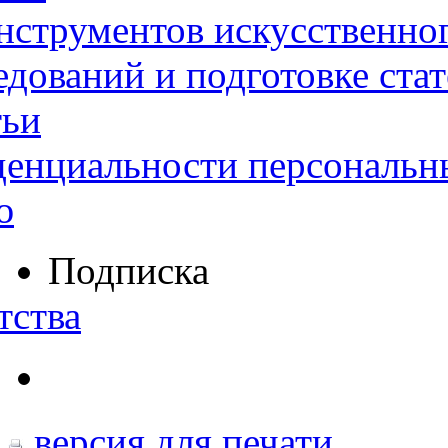
нструментов искусственног
дований и подготовке ста
тьи
денциальности персональн
ю
Подписка
тства
версия для печати