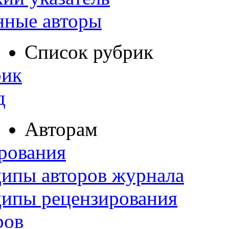
нные авторы
Список рубрик
рик
д
Авторам
рования
ипы авторов журнала
ципы рецензирования
ров