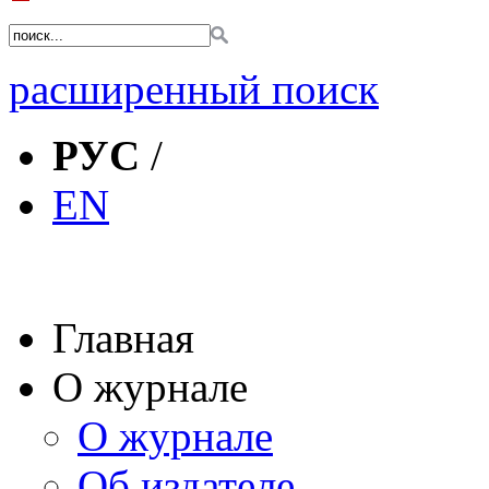
расширенный поиск
РУС
/
EN
Главная
О журнале
О журнале
Об издателе