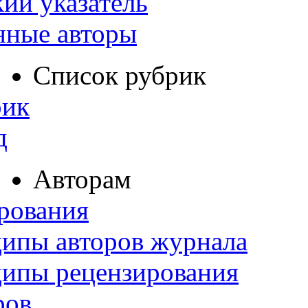
ий указатель
нные авторы
Список рубрик
рик
д
Авторам
рования
ипы авторов журнала
ципы рецензирования
ров