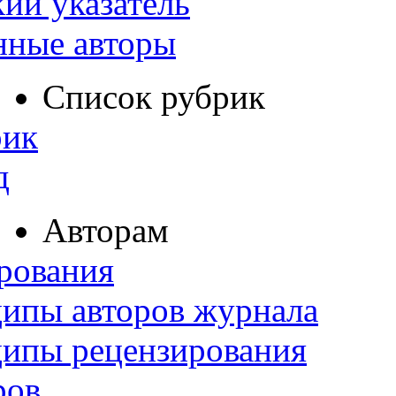
ий указатель
нные авторы
Список рубрик
рик
д
Авторам
рования
ипы авторов журнала
ципы рецензирования
ров