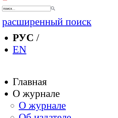
расширенный поиск
РУС
/
EN
Главная
О журнале
О журнале
Об издателе