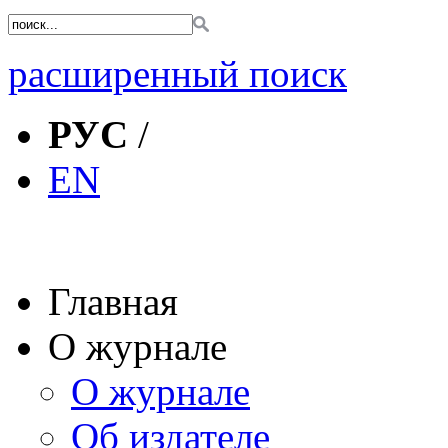
расширенный поиск
РУС
/
EN
Главная
О журнале
О журнале
Об издателе