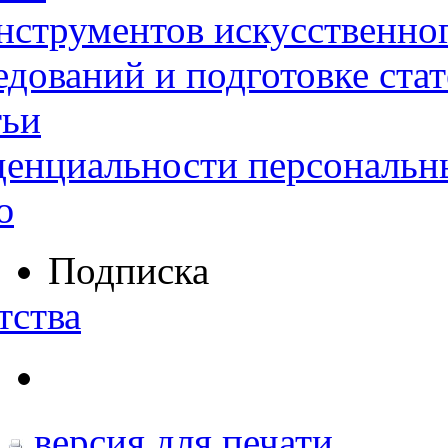
нструментов искусственног
дований и подготовке ста
тьи
денциальности персональн
ю
Подписка
тства
версия для печати