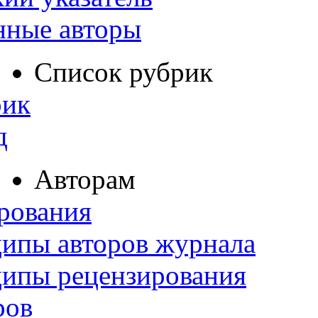
нные авторы
Список рубрик
рик
д
Авторам
рования
ипы авторов журнала
ципы рецензирования
ров