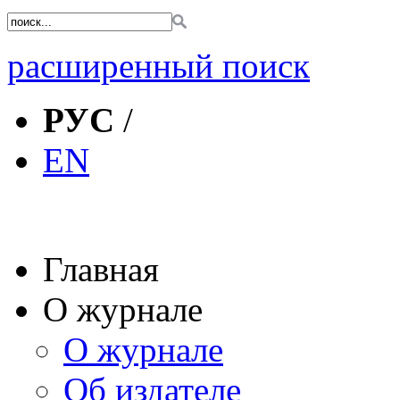
расширенный поиск
РУС
/
EN
Главная
О журнале
О журнале
Об издателе