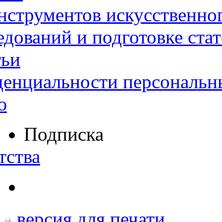
нструментов искусственног
дований и подготовке ста
тьи
денциальности персональн
ю
Подписка
тства
версия для печати