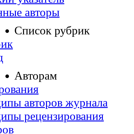
нные авторы
Список рубрик
рик
д
Авторам
рования
ипы авторов журнала
ципы рецензирования
ров