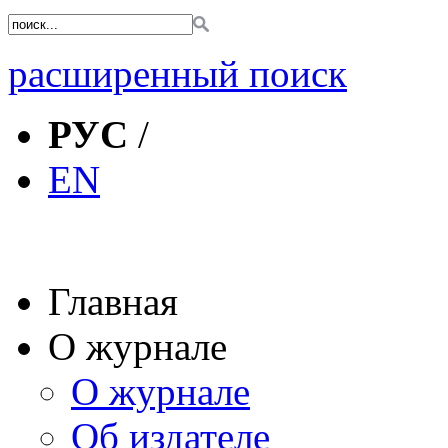
расширенный поиск
РУС
/
EN
Главная
О журнале
О журнале
Об издателе