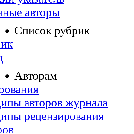
нные авторы
Список рубрик
рик
д
Авторам
рования
ипы авторов журнала
ципы рецензирования
ров