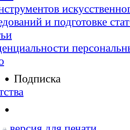
нструментов искусственног
дований и подготовке ста
тьи
денциальности персональн
ю
Подписка
тства
версия для печати