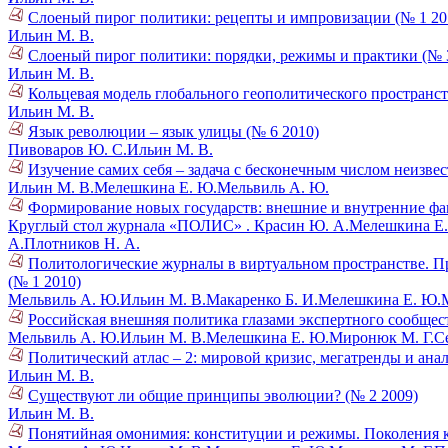
Слоеный пирог политики: рецепты и импровизации (№ 1 20
Ильин М. В.
Слоеный пирог политики: порядки, режимы и практики (№ 
Ильин М. В.
Кольцевая модель глобального геополитического пространст
Ильин М. В.
Язык революции – язык улицы (№ 6 2010)
Пивоваров Ю. С.
Ильин М. В.
Изучение самих себя – задача с бесконечным числом неизве
Ильин М. В.
Мелешкина Е. Ю.
Мельвиль А. Ю.
Формирование новых государств: внешние и внутренние фа
Круглый стол журнала «ПОЛИС» .
Красин Ю. А.
Мелешкина Е.
А.
Плотников Н. А.
Политологические журналы в виртуальном пространстве. През
(№ 1 2010)
Мельвиль А. Ю.
Ильин М. В.
Макаренко Б. И.
Мелешкина Е. Ю.
Российская внешняя политика глазами экспертного сообщест
Мельвиль А. Ю.
Ильин М. В.
Мелешкина Е. Ю.
Миронюк М. Г.
С
Политический атлас – 2: мировой кризис, мегатренды и ана
Ильин М. В.
Существуют ли общие принципы эволюции? (№ 2 2009)
Ильин М. В.
Понятийная омонимия: конституции и режимы. Поколения к