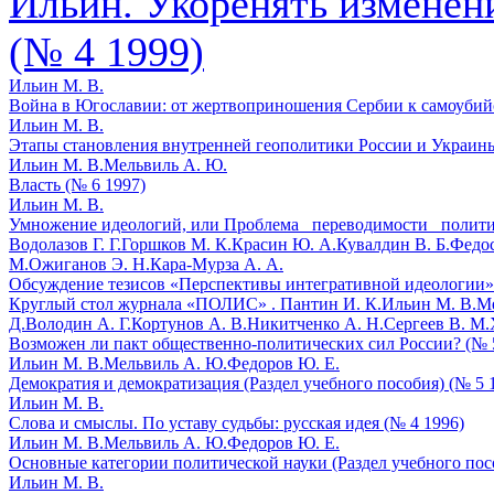
Ильин. Укоренять изменени
(№ 4 1999)
Ильин М. В.
Война в Югославии: от жертвоприношения Сербии к самоубийс
Ильин М. В.
Этапы становления внутренней геополитики России и Украины
Ильин М. В.
Мельвиль А. Ю.
Власть (№ 6 1997)
Ильин М. В.
Умножение идеологий, или Проблема _переводимости_ политич
Водолазов Г. Г.
Горшков М. К.
Красин Ю. А.
Кувалдин В. Б.
Федос
М.
Ожиганов Э. Н.
Кара-Мурза А. А.
Обсуждение тезисов «Перспективы интегративной идеологии» 
Круглый стол журнала «ПОЛИС» .
Пантин И. К.
Ильин М. В.
Ме
Д.
Володин А. Г.
Кортунов А. В.
Никитченко А. Н.
Сергеев В. М.
Возможен ли пакт общественно-политических сил России? (№ 
Ильин М. В.
Мельвиль А. Ю.
Федоров Ю. Е.
Демократия и демократизация (Раздел учебного пособия) (№ 5 
Ильин М. В.
Слова и смыслы. По уставу судьбы: русская идея (№ 4 1996)
Ильин М. В.
Мельвиль А. Ю.
Федоров Ю. Е.
Основные категории политической науки (Раздел учебного пос
Ильин М. В.