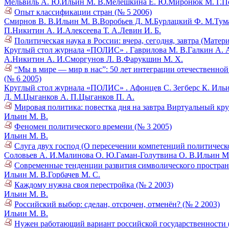
Мельвиль А. Ю.
Ильин М. В.
Мелешкина Е. Ю.
Миронюк М. Г.
П
Опыт классификации стран (№ 5 2006)
Смирнов В. В.
Ильин М. В.
Воробьев Д. М.
Бурлацкий Ф. М.
Тум
П.
Никитин А. И.
Алексеева Т. А.
Левин И. Б.
Политическая наука в России: вчера, сегодня, завтра (Матер
Круглый стол журнала «ПОЛИС» .
Гаврилова М. В.
Галкин А. 
А.
Никитин А. И.
Сморгунов Л. В.
Фарукшин М. Х.
“Мы в мире — мир в нас”: 50 лет интеграции отечественно
(№ 6 2005)
Круглый стол журнала «ПОЛИС» .
Афонцев С.
Зегберс К.
Ильи
Д. М.
Цыганков А. П.
Цыганков П. А.
Мировая политика: повестка дня на завтра Виртуальный кру
Ильин М. В.
Феномен политического времени (№ 3 2005)
Ильин М. В.
Слуга двух господ (О пересечении компетенций политическ
Соловьев А. И.
Малинова О. Ю.
Гаман-Голутвина О. В.
Ильин М.
Современные тенденции развития символического пространс
Ильин М. В.
Горбачев М. С.
Каждому нужна своя перестройка (№ 2 2003)
Ильин М. В.
Российский выбор: сделан, отсрочен, отменён? (№ 2 2003)
Ильин М. В.
Нужен работающий вариант российской государственности 