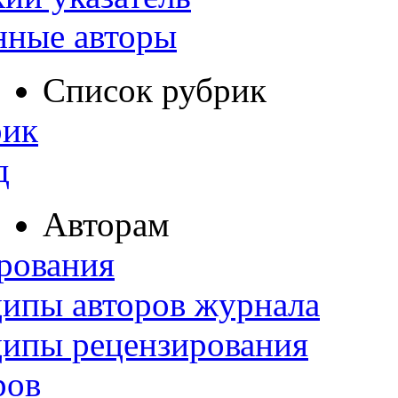
нные авторы
Список рубрик
рик
д
Авторам
рования
ипы авторов журнала
ципы рецензирования
ров