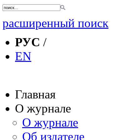
расширенный поиск
РУС
/
EN
Главная
О журнале
О журнале
Об издателе