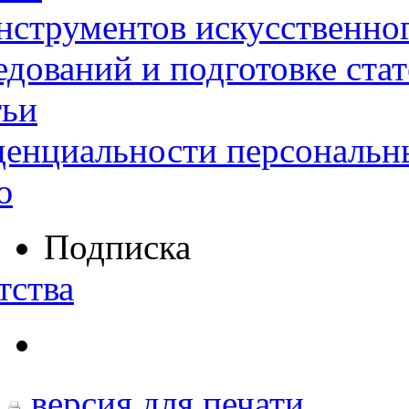
нструментов искусственног
дований и подготовке ста
тьи
денциальности персональн
ю
Подписка
тства
версия для печати