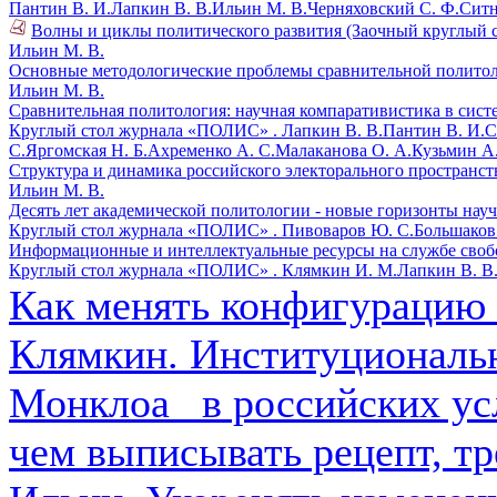
Пантин В. И.
Лапкин В. В.
Ильин М. В.
Черняховский С. Ф.
Ситн
Волны и циклы политического развития (Заочный круглый с
Ильин М. В.
Основные методологические проблемы сравнительной политол
Ильин М. В.
Сравнительная политология: научная компаративистика в систе
Круглый стол журнала «ПОЛИС» .
Лапкин В. В.
Пантин В. И.
С
С.
Яргомская Н. Б.
Ахременко А. С.
Малаканова О. А.
Кузьмин А.
Структура и динамика российского электорального пространств
Ильин М. В.
Десять лет академической политологии - новые горизонты науч
Круглый стол журнала «ПОЛИС» .
Пивоваров Ю. С.
Большаков 
Информационные и интеллектуальные ресурсы на службе своб
Круглый стол журнала «ПОЛИС» .
Клямкин И. М.
Лапкин В. В
Как менять конфигурацию 
Клямкин. Институциональ
Монклоа_ в российских ус
чем выписывать рецепт, тр