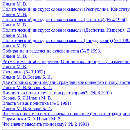
Ильин М. В.
Политический дискурс: слова и смыслы (Республика. Конституц
Ильин М. В.
Политический дискурс: слова и смыслы (Полития) (№ 4 1994)
Ильин М. В.
Политический дискурс: слова и смыслы (Деспотия. Империя. Д
Ильин М. В.
Политический дискурс: слова и смыслы (Государство) (№ 1 199
Ильин М. В.
Собирание и разделение суверенитета (№ 5 1993)
Ильин М. В.
Ритмы и масштабы перемен (О понятиях _процесс_, _изменение
Ильин М. В.
Интервью (№ 3 1992)
Ильин М. В.
Коваль Б. И.
Две стороны одной медали: гражданское общество и государств
Ильин М. В.
Коваль Б. И.
Личность в политике: _кто играет короля?_ (№ 6 1991)
Коваль Б. И.
Ильин М. В.
Власть versus политика (№ 5 1991)
Ильин М. В.
Коваль Б. И.
Что есть политика и что - наука о политике (Опыт нетрадицион
Парахонски Б. А.
Ильин М. В.
Что значит мыслить по-новому? (№ 2 1991)