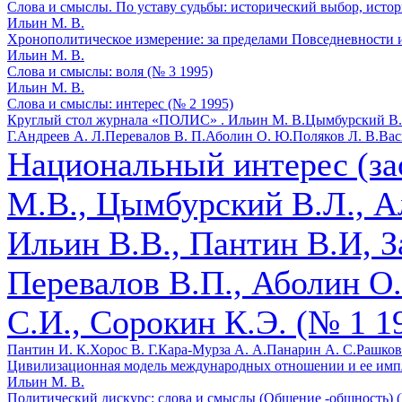
Слова и смыслы. По уставу судьбы: исторический выбор, историчес
Ильин М. В.
Хронополитическое измерение: за пределами Повседневности 
Ильин М. В.
Слова и смыслы: воля (№ 3 1995)
Ильин М. В.
Слова и смыслы: интерес (№ 2 1995)
Круглый стол журнала «ПОЛИС» .
Ильин М. В.
Цымбурский В.
Г.
Андреев А. Л.
Перевалов В. П.
Аболин О. Ю.
Поляков Л. В.
Вас
Национальный интерес (за
М.В., Цымбурский В.Л., Ал
Ильин В.В., Пантин В.И, З
Перевалов В.П., Аболин О
С.И., Сорокин К.Э. (№ 1 1
Пантин И. К.
Хорос В. Г.
Кара-Мурза А. А.
Панарин А. С.
Рашков
Цивилизационная модель международных отношении и ее импли
Ильин М. В.
Политический дискурс: слова и смыслы (Общение -общность) (