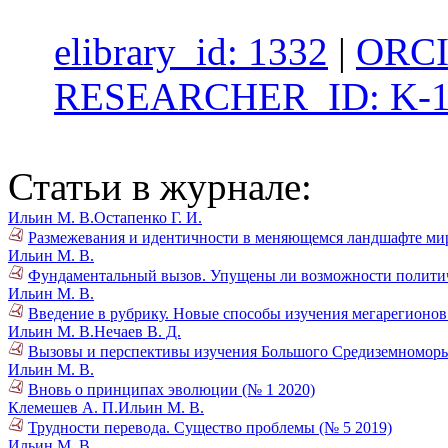
elibrary_id: 1332
|
ORCI
RESEARCHER_ID: K-1
Статьи в журнале:
Ильин М. В.
Остапенко Г. И.
Размежевания и идентичности в меняющемся ландшафте мир
Ильин М. В.
Фундаментальный вызов. Упущены ли возможности политич
Ильин М. В.
Введение в рубрику. Новые способы изучения мегарегионов 
Ильин М. В.
Нечаев В. Д.
Вызовы и перспективы изучения Большого Средиземноморья
Ильин М. В.
Вновь о принципах эволюции (№ 1 2020)
Клемешев А. П.
Ильин М. В.
Трудности перевода. Существо проблемы (№ 5 2019)
Ильин М. В.