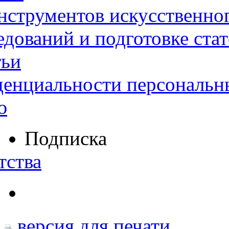
нструментов искусственног
дований и подготовке ста
тьи
денциальности персональн
ю
Подписка
тства
версия для печати