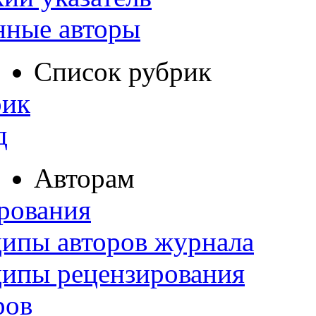
нные авторы
Список рубрик
рик
д
Авторам
рования
ипы авторов журнала
ципы рецензирования
ров