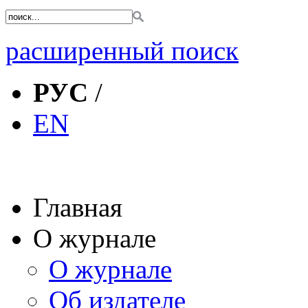
расширенный поиск
РУС
/
EN
Главная
О журнале
О журнале
Об издателе