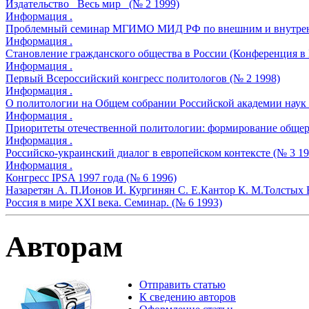
Издательство _Весь мир_ (№ 2 1999)
Информация .
Проблемный семинар МГИМО МИД РФ по внешним и внутренни
Информация .
Становление гражданского общества в России (Конференция в Б
Информация .
Первый Всероссийский конгресс политологов (№ 2 1998)
Информация .
О политологии на Общем собрании Российской академии наук 
Информация .
Приоритеты отечественной политологии: формирование общер
Информация .
Российско-украинский диалог в европейском контексте (№ 3 19
Информация .
Конгресс IPSA 1997 года (№ 6 1996)
Назаретян А. П.
Ионов И.
Кургинян С. Е.
Кантор К. М.
Толстых 
Россия в мире XXI века. Семинар. (№ 6 1993)
Авторам
Отправить статью
К сведению авторов