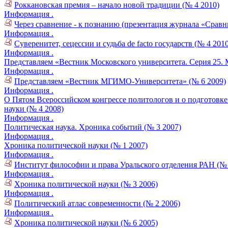
Роккановская премия – начало новой традиции (№ 4 2010)
Информация .
Через сравнение - к познанию (презентация журнала «Сравн
Информация .
Суверенитет, сецессии и судьба de facto государств (№ 4 2010
Информация .
Представляем «Вестник Московского университета. Серия 25.
Информация .
Представляем «Вестник МГИМО-Университета» (№ 6 2009)
Информация .
О Пятом Всероссийском конгрессе политологов и о подготовк
науки (№ 4 2008)
Информация .
Политическая наука. Хроника событий (№ 3 2007)
Информация .
Хроника политической науки (№ 1 2007)
Информация .
Институт философии и права Уральского отделения РАН (№ 
Информация .
Хроника политической науки (№ 3 2006)
Информация .
Политический атлас современности (№ 2 2006)
Информация .
Хроника политической науки (№ 6 2005)