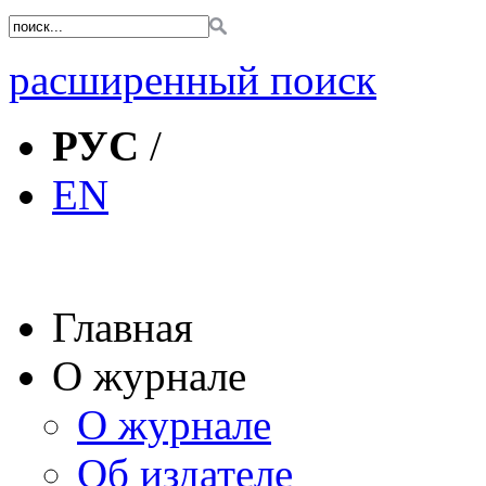
расширенный поиск
РУС
/
EN
Главная
О журнале
О журнале
Об издателе