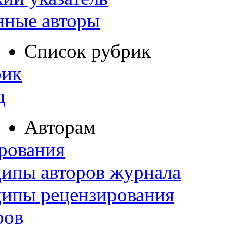
нные авторы
Список рубрик
рик
д
Авторам
рования
ипы авторов журнала
ципы рецензирования
ров