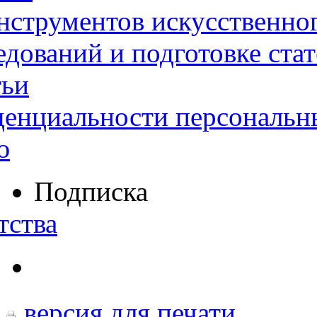
нструментов искусственног
дований и подготовке ста
тьи
денциальности персональн
ю
Подписка
тства
версия для печати