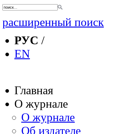
расширенный поиск
РУС
/
EN
Главная
О журнале
О журнале
Об издателе