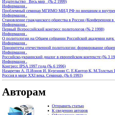
Издательство _Весь мир_ (№ 2 1999)
Информация .
Проблемный семинар МГИМО МИД РФ по внешним и внутренни
Информация .
Становление гражданского общества в России (Конференция в Б
Информация .
Первый Всероссийский конгресс политологов (№ 2 1998)
Информация .
О политологии на Общем собрании Российской академии наук 
Информация .
Приоритеты отечественной политологии: формирование общер
Информация .
Российско-украинский диалог в европейском контексте (№ 3 19
Информация .
Конгресс IPSA 1997 года (№ 6 1996)
Назаретян А. П.
Ионов И.
Кургинян С. Е.
Кантор К. М.
Толстых 
Россия в мире XXI века. Семинар. (№ 6 1993)
Авторам
Отправить статью
К сведению авторов