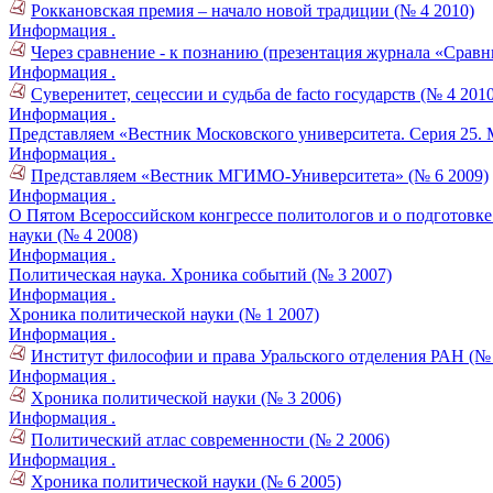
Роккановская премия – начало новой традиции (№ 4 2010)
Информация .
Через сравнение - к познанию (презентация журнала «Сравн
Информация .
Суверенитет, сецессии и судьба de facto государств (№ 4 2010
Информация .
Представляем «Вестник Московского университета. Серия 25.
Информация .
Представляем «Вестник МГИМО-Университета» (№ 6 2009)
Информация .
О Пятом Всероссийском конгрессе политологов и о подготовк
науки (№ 4 2008)
Информация .
Политическая наука. Хроника событий (№ 3 2007)
Информация .
Хроника политической науки (№ 1 2007)
Информация .
Институт философии и права Уральского отделения РАН (№ 
Информация .
Хроника политической науки (№ 3 2006)
Информация .
Политический атлас современности (№ 2 2006)
Информация .
Хроника политической науки (№ 6 2005)