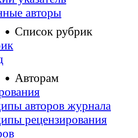
нные авторы
Список рубрик
рик
д
Авторам
рования
ипы авторов журнала
ципы рецензирования
ров