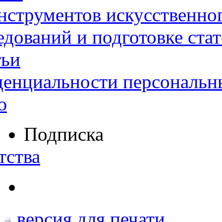
нструментов искусственног
дований и подготовке ста
тьи
денциальности персональн
ю
Подписка
тства
версия для печати