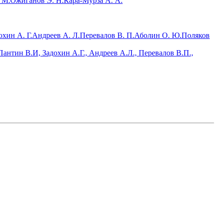
 М.
Ожиганов Э. Н.
Кара-Мурза А. А.
охин А. Г.
Андреев А. Л.
Перевалов В. П.
Аболин О. Ю.
Поляков
антин В.И, Задохин А.Г., Андреев А.Л., Перевалов В.П.,