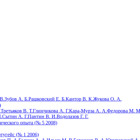
В.
Зубов А. Б.
Рашковский Е. Б.
Кантор В. К.
Жукова О. А.
)
.
Третьяков В. Т.
Глинчикова А. Г.
Кара-Мурза А. А.
Федорова М. М
.
Сытин А. Г.
Пантин В. И.
Водолазов Г. Г.
ического опыта (№ 5 2008)
тугейс (№ 1 2006)