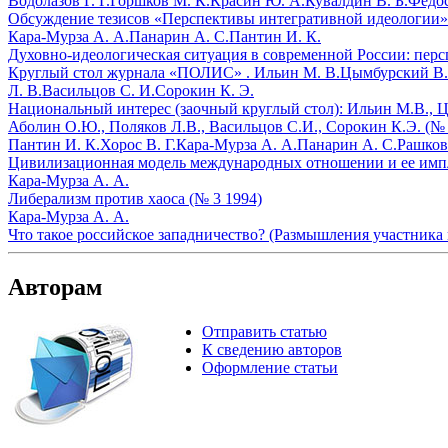
Водолазов Г. Г.
Горшков М. К.
Красин Ю. А.
Кувалдин В. Б.
Федос
Обсуждение тезисов «Перспективы интегративной идеологии» 
Кара-Мурза А. А.
Панарин А. С.
Пантин И. К.
Духовно-идеологическая ситуация в современной России: перс
Круглый стол журнала «ПОЛИС» .
Ильин М. В.
Цымбурский В.
Л. В.
Васильцов С. И.
Сорокин К. Э.
Национальный интерес (заочный круглый стол): Ильин М.В., Цы
Аболин О.Ю., Поляков Л.В., Васильцов С.И., Сорокин К.Э. (№ 
Пантин И. К.
Хорос В. Г.
Кара-Мурза А. А.
Панарин А. С.
Рашков
Цивилизационная модель международных отношении и ее импли
Кара-Мурза А. А.
Либерализм против хаоса (№ 3 1994)
Кара-Мурза А. А.
Что такое российское западничество? (Размышления участника
Авторам
Отправить статью
К сведению авторов
Оформление статьи