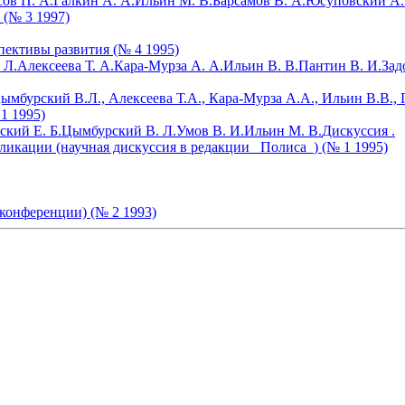
ов П. А.
Галкин А. А.
Ильин М. В.
Барсамов В. А.
Юсуповский А.
(№ 3 1997)
пективы развития (№ 4 1995)
 Л.
Алексеева Т. А.
Кара-Мурза А. А.
Ильин В. В.
Пантин В. И.
Зад
мбурский В.Л., Алексеева Т.А., Кара-Мурза А.А., Ильин В.В., П
1 1995)
ский Е. Б.
Цымбурский В. Л.
Умов В. И.
Ильин М. В.
Дискуссия .
кации (научная дискуссия в редакции _Полиса_) (№ 1 1995)
 конференции) (№ 2 1993)