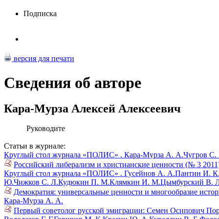
Подписка
версия для печати
Сведения об авторе
Кара-Мурза Алексей Алексеевич
Руководите
Статьи в журнале:
Круглый стол журнала «ПОЛИС» .
Кара-Мурза А. А.
Чугров С. 
Российский либерализм и христианские ценности (№ 3 2011
Круглый стол журнала «ПОЛИС» .
Гусейнов А. А.
Пантин И. К
Ю.
Чижков С. Л.
Кудюкин П. М.
Клямкин И. М.
Цымбурский В. Л
Демократия: универсальные ценности и многообразие истор
Кара-Мурза А. А.
Первый советолог русской эмиграции: Семен Осипович Пор