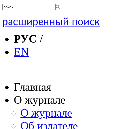
расширенный поиск
РУС
/
EN
Главная
О журнале
О журнале
Об издателе