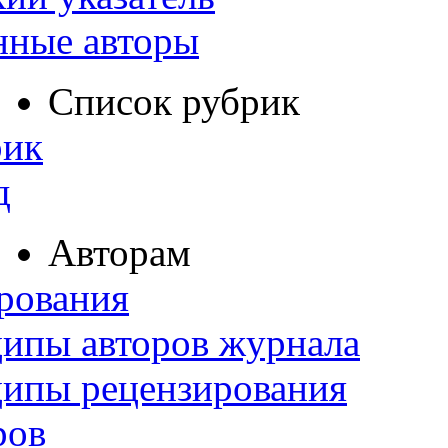
нные авторы
Список рубрик
рик
д
Авторам
рования
ипы авторов журнала
ципы рецензирования
ров