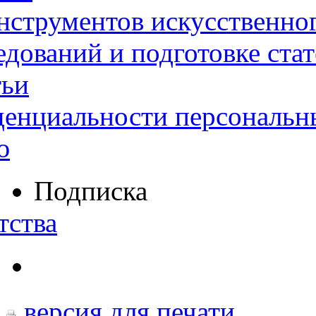
нструментов искусственног
дований и подготовке ста
тьи
денциальности персональн
ю
Подписка
тства
версия для печати