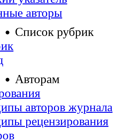
нные авторы
Список рубрик
рик
д
Авторам
рования
ипы авторов журнала
ципы рецензирования
ров