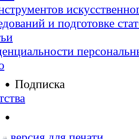
нструментов искусственног
дований и подготовке ста
тьи
денциальности персональн
ю
Подписка
тства
версия для печати