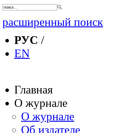
расширенный поиск
РУС
/
EN
Главная
О журнале
О журнале
Об издателе