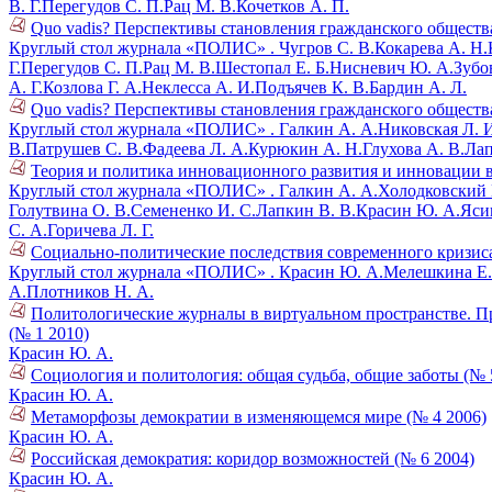
В. Г.
Перегудов С. П.
Рац М. В.
Кочетков А. П.
Quo vadis? Перспективы становления гражданского общества 
Круглый стол журнала «ПОЛИС» .
Чугров С. В.
Кокарева А. Н.
Г.
Перегудов С. П.
Рац М. В.
Шестопал Е. Б.
Нисневич Ю. А.
Зубов
А. Г.
Козлова Г. А.
Неклесса А. И.
Подъячев К. В.
Бардин А. Л.
Quo vadis? Перспективы становления гражданского общества 
Круглый стол журнала «ПОЛИС» .
Галкин А. А.
Никовская Л. 
В.
Патрушев С. В.
Фадеева Л. А.
Курюкин А. Н.
Глухова А. В.
Лап
Теория и политика инновационного развития и инновации в
Круглый стол журнала «ПОЛИС» .
Галкин А. А.
Холодковский К
Голутвина О. В.
Семененко И. С.
Лапкин В. В.
Красин Ю. А.
Ясин
С. А.
Горичева Л. Г.
Социально-политические последствия современного кризиса
Круглый стол журнала «ПОЛИС» .
Красин Ю. А.
Мелешкина Е.
А.
Плотников Н. А.
Политологические журналы в виртуальном пространстве. През
(№ 1 2010)
Красин Ю. А.
Социология и политология: общая судьба, общие заботы (№ 
Красин Ю. А.
Метаморфозы демократии в изменяющемся мире (№ 4 2006)
Красин Ю. А.
Российская демократия: коридор возможностей (№ 6 2004)
Красин Ю. А.