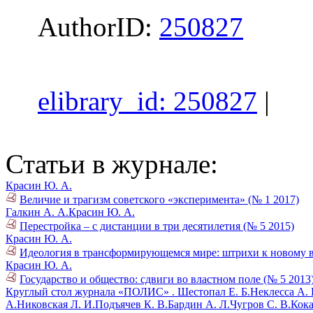
AuthorID:
250827
elibrary_id: 250827
|
Статьи в журнале:
Красин Ю. А.
Величие и трагизм советского «эксперимента» (№ 1 2017)
Галкин А. А.
Красин Ю. А.
Перестройка – с дистанции в три десятилетия (№ 5 2015)
Красин Ю. А.
Идеология в трансформирующемся мире: штрихи к новому 
Красин Ю. А.
Государство и общество: сдвиги во властном поле (№ 5 2013
Круглый стол журнала «ПОЛИС» .
Шестопал Е. Б.
Неклесса А. 
А.
Никовская Л. И.
Подъячев К. В.
Бардин А. Л.
Чугров С. В.
Кока