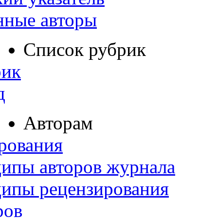
нные авторы
Список рубрик
рик
д
Авторам
рования
ипы авторов журнала
ципы рецензирования
ров