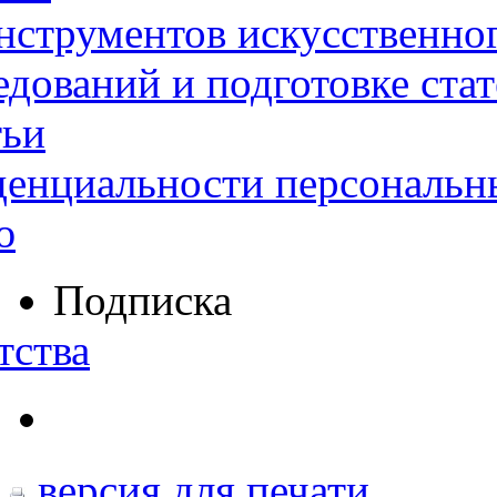
нструментов искусственног
дований и подготовке ста
тьи
денциальности персональн
ю
Подписка
тства
версия для печати