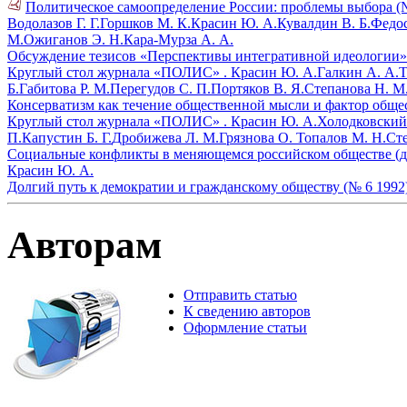
Политическое самоопределение России: проблемы выбора (№
Водолазов Г. Г.
Горшков М. К.
Красин Ю. А.
Кувалдин В. Б.
Федос
М.
Ожиганов Э. Н.
Кара-Мурза А. А.
Обсуждение тезисов «Перспективы интегративной идеологии» 
Круглый стол журнала «ПОЛИС» .
Красин Ю. А.
Галкин А. А.
Т
Б.
Габитова Р. М.
Перегудов С. П.
Портяков В. Я.
Степанова Н. М
Консерватизм как течение общественной мысли и фактор общес
Круглый стол журнала «ПОЛИС» .
Красин Ю. А.
Холодковский 
П.
Капустин Б. Г.
Дробижева Л. М.
Грязнова О.
Топалов М. Н.
Сте
Социальные конфликты в меняющемся российском обществе (де
Красин Ю. А.
Долгий путь к демократии и гражданскому обществу (№ 6 1992
Авторам
Отправить статью
К сведению авторов
Оформление статьи