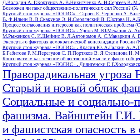
Д.
Володин А. Г.
Кортунов А. В.
Никитченко А. Н.
Сергеев В. М.
Возможен ли пакт общественно-политических сил России? (№ 
Круглый стол журнала «ПОЛИС» .
Строев Е.
Черненко А.
Вале
В. Ф.
Ильин В. В.
Скакунов Э. И.
Смолянский В. Г.
Зотова Н. А.
Б
Процесс согласования интересов как политическая проблема (
Круглый стол журнала «ПОЛИС» .
Урнов М. Ю.
Механик А.
Ар
М.
Рыженков С. И.
Шейнис В. Л.
Автономов А. С.
Макаркин А. 
Эксперты о факторах демократической консолидации России (
Круглый стол журнала «ПОЛИС» .
Красин Ю. А.
Галкин А. А.
Т
Б.
Габитова Р. М.
Перегудов С. П.
Портяков В. Я.
Степанова Н. М
Консерватизм как течение общественной мысли и фактор общес
Круглый стол журнала «ПОЛИС» .
Дилигенски Г. Г.
Холодковск
Праворадикальная угроза Р
Старый и новый облик фаш
Социальные и социально-
фашизма. Вайнштейн Г.И. 
и фашистская опасность в 