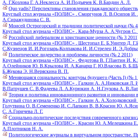
А. Г.
Козлова Г. А.
Неклесса А. И.
Подъячев К. В.
Бардин А. Л.
Quo vadis? Перспективы становления гражданского общества 
Круглый стол журнала «ПОЛИС» .
Сморгунов Л. В.
Осипов И. 
А.
Сиражудинова С. В.
Моисей Острогорский и традиции политической науки (№ 4
Круглый стол журнала «ПОЛИС» .
Кара-Мурза А. А.
Чугров С. 
Российский либерализм и христианские ценности (№ 3 2011
Круглый стол журнала «ПОЛИС» .
Шестопал Е. Б.
Уинтер Д. Г.
С.
Кузнецов И. И.
Рогозарь-Колпакова И. И.
Стрелец И. Э.
Добры
Политическое лидерство и проблемы личности (№ 2 2011)
Круглый стол журнала «ПОЛИС» .
Федотова В. Г.
Пантин И. К.
А.
Олейников Ю. В.
Крылова И. А.
Канарш Г. Ю.
Власова В. Б.
Ша
Б.
Жукова Э. Н.
Веряскина В. П.
Меняющаяся социальность: контуры будущего (Часть I) (№ 1
Круглый стол журнала «ПОЛИС» .
Галкин А. А.
Никовская Л. 
В.
Патрушев С. В.
Фадеева Л. А.
Курюкин А. Н.
Глухова А. В.
Лап
Теория и политика инновационного развития и инновации в
Круглый стол журнала «ПОЛИС» .
Галкин А. А.
Холодковский К
Голутвина О. В.
Семененко И. С.
Лапкин В. В.
Красин Ю. А.
Ясин
С. А.
Горичева Л. Г.
Социально-политические последствия современного кризиса
Круглый стол журнала «ПОЛИС» .
Красин Ю. А.
Мелешкина Е.
А.
Плотников Н. А.
Политологические журналы в виртуальном пространстве. През