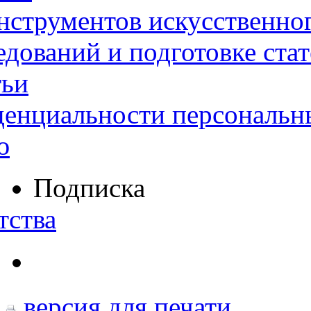
нструментов искусственног
дований и подготовке ста
тьи
денциальности персональн
ю
Подписка
тства
версия для печати