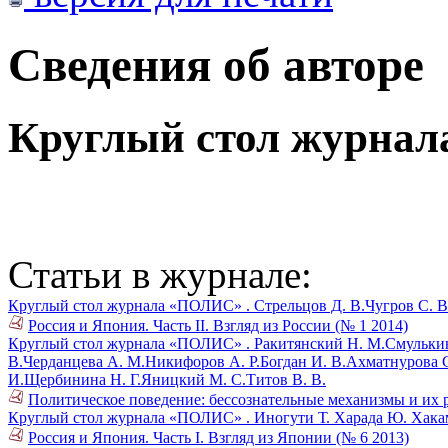
Сведения об авторе
Круглый стол журна
Статьи в журнале:
Круглый стол журнала «ПОЛИС» .
Стрельцов Д. В.
Чугров С. В
Россия и Япония. Часть II. Взгляд из России (№ 1 2014)
Круглый стол журнала «ПОЛИС» .
Ракитянский Н. М.
Смулькин
В.
Черданцева А. М.
Никифоров А. Р.
Богдан И. В.
Ахматнурова С
И.
Щербинина Н. Г.
Яницкий М. С.
Титов В. В.
Политическое поведение: бессознательные механизмы и их 
Круглый стол журнала «ПОЛИС» .
Иногути Т.
Харада Ю.
Хака
Россия и Япония. Часть I. Взгляд из Японии (№ 6 2013)