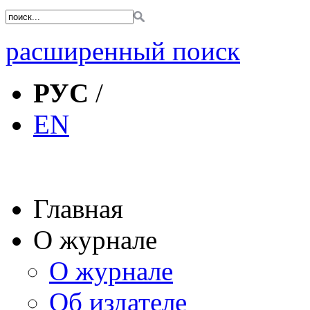
расширенный поиск
РУС
/
EN
Главная
О журнале
О журнале
Об издателе