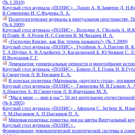
(№ 1 2010)
Круглый стол журнала «ПОЛИС» .
Дахин А. В.
Замятин Д. Н.
К
В.
Семененко И. С.
Фадеева Л. А.
Политологические журналы в виртуальном пространстве. През
(№ 6 2009)
Круглый стол журнала «ПОЛИС» .
Володин А. Г.
Кольба А. И.
К
И.
Пляйс Я. А.
Розов Н. С.
Сергеев В. М.
Чихарев И. А.
«Господин Кризис, как Вас теперь называть?» (№ 3 2009)
Круглый стол журнала «ПОЛИС» .
Гусейнов А. А.
Пантин И. К
Т. А.
Шубин А. В.
Альтфатер Э.
Кагарлицкий Б. Ю.
Чижков С. Л.
И.
Водолазов Г. Г.
Демократия: универсальные ценности и многообразие истор
Круглый стол журнала «ПОЛИС» .
Бляхер Л. Е.
Голик Н. В.
Гуто
Б.
Сморгунов Л. В.
Тюгашев Е. А.
В поисках политики (Материалы «круглого стола», посвяще
Круглый стол журнала «ПОЛИС» .
Гаврилова М. В.
Галкин А. 
А.
Никитин А. И.
Сморгунов Л. В.
Фарукшин М. Х.
“Мы в мире — мир в нас”: 50 лет интеграции отечественно
(№ 6 2005)
Круглый стол журнала «ПОЛИС» .
Афонцев С.
Зегберс К.
Ильи
Д. М.
Цыганков А. П.
Цыганков П. А.
Мировая политика: повестка дня на завтра Виртуальный кру
Круглый стол журнала «ПОЛИС» .
Формирование демократической политической системы в совре