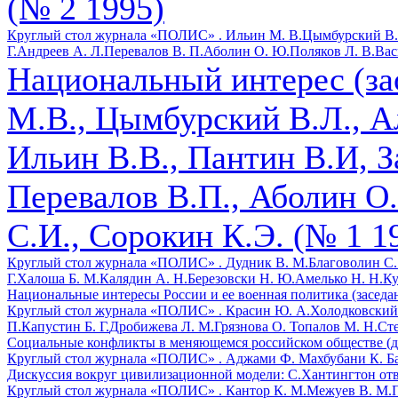
(№ 2 1995)
Круглый стол журнала «ПОЛИС» .
Ильин М. В.
Цымбурский В.
Г.
Андреев А. Л.
Перевалов В. П.
Аболин О. Ю.
Поляков Л. В.
Вас
Национальный интерес (за
М.В., Цымбурский В.Л., Ал
Ильин В.В., Пантин В.И, З
Перевалов В.П., Аболин О
С.И., Сорокин К.Э. (№ 1 1
Круглый стол журнала «ПОЛИС» .
Дудник В. М.
Благоволин С.
Г.
Халоша Б. М.
Калядин А. Н.
Березовски Н. Ю.
Амелько Н. Н.
Ку
Национальные интересы России и ее военная политика (заседан
Круглый стол журнала «ПОЛИС» .
Красин Ю. А.
Холодковский 
П.
Капустин Б. Г.
Дробижева Л. М.
Грязнова О.
Топалов М. Н.
Сте
Социальные конфликты в меняющемся российском обществе (де
Круглый стол журнала «ПОЛИС» .
Аджами Ф.
Махбубани К.
Б
Дискуссия вокруг цивилизационной модели: С.Хантингтон отв
Круглый стол журнала «ПОЛИС» .
Кантор К. М.
Межуев В. М.