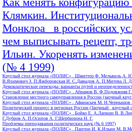
Как менять конфигурацию 
Клямкин. Институциональ
Монклоа_ в российских ус
чем выписывать рецепт, тр
Ильин. Укоренять изменени
(№ 4 1999)
Круглый стол журнала «ПОЛИС» .
Шмиттер Ф.
Мельвиль А. Ю
В.
Яхимович З. П.
Яжборовская И. С.
Давыдов А. П.
Митева Л. Д
Демократические переходы: варианты путей и неопределенность
Круглый стол журнала «ПОЛИС» .
Абрамов В. Ф.
Подовжняя Г. 
Становление местного самоуправления в России (заочный круг
Круглый стол журнала «ПОЛИС» .
Афанасьев М. Н.
Чернышов А
Политический процесс в регионах России (Заочный _круглый с
Круглый стол журнала «ПОЛИС» .
Бойко Е. А.
Лапкин В. В.
Лиф
Г.
Дубров А. П.
Осипов А. Г.
Щербинина Н. Г.
Проблемы преподавания политических наук (№ 6 1997)
Круглый стол журнала «ПОЛИС» .
Пантин И. К.
Ильин М. В.
Ме