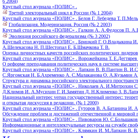
6 2004)
Круглый стол журнала «ПОЛИС» .
Третий электоральный цикл в России (№ 1 2004)
Круглый стол журнала «ПОЛИС» .
Белов Г.
Лебедева Т. П.
Мель
Глобализация. Модернизация. Россия (№ 2 2003)
Круглый стол журнала «ПОЛИС» .
Галкин А. А.
Федосов П. А.
Эволюция российского федерализма (№ 3 2002)
Круглый стол журнала «ПОЛИС» .
Брицкий Г. О.
Владыкина И.
А.
Шелекасова Н. П.
Шестопал Е. Б.
Шмачкова Т. В.
Оценка личностных качеств российских политических лидеров
Круглый стол журнала «ПОЛИС» .
Ворожейкина Т. Е.
Дегтярев
О реформе преподавания политических наук в системе высшег
Круглый стол журнала «ПОЛИС» .
Лапкин В. В.
Пантин В. И.
С
С.
Яргомская Н. Б.
Ахременко А. С.
Малаканова О. А.
Кузьмин А.
Структура и динамика российского электорального пространств
Круглый стол журнала «ПОЛИС» .
Николаев А. И.
Митрохин С.
Д.
Климов И. А.
Мусихин Г. И.
Замятин Д. Н.
Клименко З. В.
Лапк
Национальный интерес versus государственный интерес: теоре
и открытая дискуссия в редакции. (№ 1 2000)
Круглый стол журнала «ПОЛИС» .
Гуторов В. А.
Батанина И. А
Обсуждение проблем и достижений отечественной и мировой п
Круглый стол журнала «ПОЛИС» .
Пивоваров Ю. С.
Большаков 
Информационные и интеллектуальные ресурсы на службе своб
Круглый стол журнала «ПОЛИС» .
Клямкин И. М.
Лапкин В. В