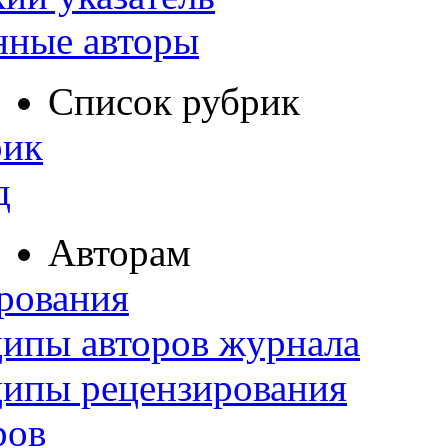
нные авторы
Список рубрик
рик
д
Авторам
рования
ипы авторов журнала
ципы рецензирования
ров