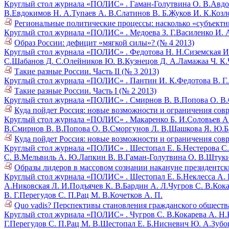
Круглый стол журнала «ПОЛИС» .
Гаман-Голутвина О. В.
Авдо
В.
Евдокимов Н. А.
Тупаев А. В.
Слатинов В. Б.
Жуков И. К.
Козл
Региональные политические процессы: насколько «субъектн
Круглый стол журнала «ПОЛИС» .
Медоева З. Г.
Василенко И. 
Образ России: дефицит «мягкой силы»? (№ 4 2013)
Круглый стол журнала «ПОЛИС» .
Федотова Н. Н.
Сиземская И
С.
Шабанов Д. С.
Олейников Ю. В.
Кузнецов Д. А.
Ламажаа Ч. К.
Такие разные России. Часть II (№ 3 2013)
Круглый стол журнала «ПОЛИС» .
Пантин И. К.
Федотова В. Г.
Такие разные России. Часть I (№ 2 2013)
Круглый стол журнала «ПОЛИС» .
Смирнов В. В.
Попова О. В.
Куда пойдет Россия: новые возможности и ограничения совре
Круглый стол журнала «ПОЛИС» .
Макаренко Б. И.
Соловьев А
В.
Смирнов В. В.
Попова О. В.
Сморгунов Л. В.
Шашкова Я. Ю.
Б
Куда пойдет Россия: новые возможности и ограничения совре
Круглый стол журнала «ПОЛИС» .
Шестопал Е. Б.
Нестерова С.
С. В.
Мельвиль А. Ю.
Лапкин В. В.
Гаман-Голутвина О. В.
Штуки
Образы лидеров в массовом сознании накануне президентск
Круглый стол журнала «ПОЛИС» .
Шестопал Е. Б.
Неклесса А. 
А.
Никовская Л. И.
Подъячев К. В.
Бардин А. Л.
Чугров С. В.
Кока
В. Г.
Перегудов С. П.
Рац М. В.
Кочетков А. П.
Quo vadis? Перспективы становления гражданского общества 
Круглый стол журнала «ПОЛИС» .
Чугров С. В.
Кокарева А. Н.
Г.
Перегудов С. П.
Рац М. В.
Шестопал Е. Б.
Нисневич Ю. А.
Зубов