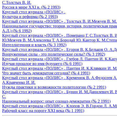
С.
Толстых В. И.
Россия в мире XXI в. (№ 2 1993)
Круглый стол журнала «ПОЛИС» .
Культура и реформа (№ 2 1993)
Круглый стол журнала «ПОЛИС» .
Толстых В. И.
Межуев В. М.
Национальное государство: теория, история, политическая пра
А.Л.) (№ 6 1992)
Круглый стол журнала «ПОЛИС» .
Померанц Г. С.
Толстых В. И
Ю.
Межуев В. М.
Алексеева Т. А.
Бородай Ю.
Кантор К. М.
Степи
Интеллигенция и власть (№ 3 1992)
Круглый стол журнала «ПОЛИС» .
Егоров В. К.
Бельков О. А.
Д
Вооруженные силы - это политические силы? (№ 3 1992)
Круглый стол журнала «ПОЛИС» .
Глебов Л.
Пантин И. К.
Капу
Изучая прошлое во имя будущего (№ 6 1991)
Круглый стол журнала «ПОЛИС» .
Пантин И. К.
Клямкин И. М
Что значит быть демократом сегодня? (№ 4 1991)
Круглый стол журнала «ПОЛИС» .
Кременюк В. А.
Федосеев А.
А.
Кравченко И. И.
Нужды практики и возможности политологии (№ 2 1991)
Круглый стол журнала «ПОЛИС» .
Бунин И. М.
Данилевич И. В
С.
Национальный вопрос: опыт социал-демократии (№ 2 1991)
Круглый стол журнала «ПОЛИС» .
Клопов Э. В.
Гордон Л. А.
Ми
Рабочий класс на пороге XXI века (№ 1 1991)