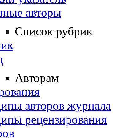
нные авторы
Список рубрик
рик
д
Авторам
рования
ипы авторов журнала
ципы рецензирования
ров