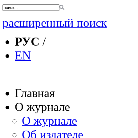
расширенный поиск
РУС
/
EN
Главная
О журнале
О журнале
Об издателе