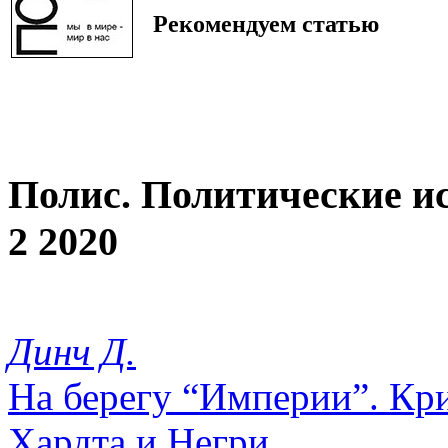
Рекомендуем статью
Полис. Политические и
2 2020
Динч Д.
На берегу “Империи”. Кр
Хардта и Негри