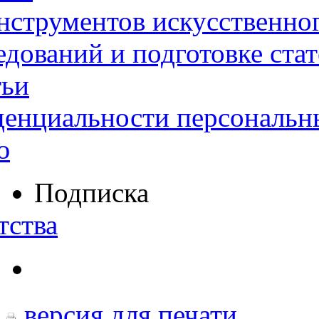
нструментов искусственног
дований и подготовке ста
тьи
денциальности персональн
ю
Подписка
тства
версия для печати